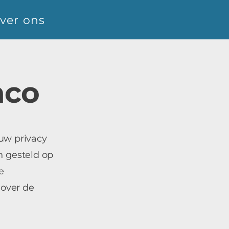
ver ons
nco
 uw privacy
 gesteld op
e
 over de