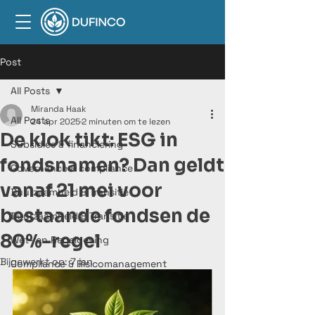
Post
All Posts
Miranda Haak
All Posts
24 apr 2025
2 minuten om te lezen
De klok tikt: ESG in
Subsidies & financiering
fondsnamen? Dan geldt
Governance & compliance
vanaf 21 mei voor
Duurzaamheid & Transitie
bestaande fondsen de
Duurzaamheid & Transitie
80%-regel
Wet- en Regelgeving
Bijgewerkt op:
7 jan
Compliance & Risicomanagement